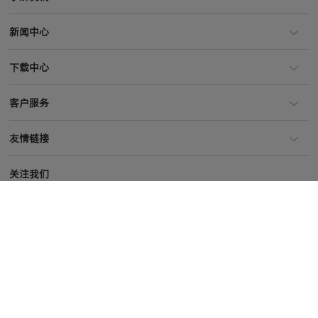
企业概述
新闻中心
企业文化与战略
企业新闻
发展历程
下载中心
专题报道
工厂布局
车型资料
企业公告
社会责任
客户服务
企业资料
大众品牌新闻
企业荣誉
环保信息公开
奥迪品牌新闻
友情链接
动力蓄电池回收服务网点
斯柯达品牌新闻
上汽集团网站
下载专区
关注我们
大众汽车集团（中国）网站
留学生免税车
大众品牌官网
在线客服
奥迪品牌官网
斯柯达品牌官网
加入我们
企业招聘网站
经销商招募
大众品牌、斯柯达品牌客户服务热线：
400-820-1111