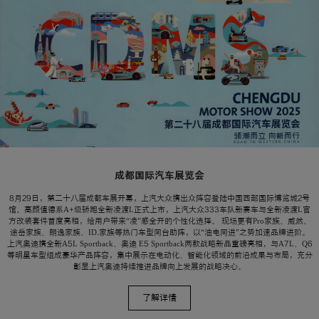
成都国际汽车展览会
8月29日，第二十八届成都车展开幕，上汽大众携出众阵容登陆中国西部国际博览城2号
馆。高颜值德系A+级轿跑全新凌渡L正式上市，上汽大众333车队新赛车与全新凌渡L官
方改装套件首度亮相，给用户带来“凌”感全开的个性化选择。 现场更有Pro家族、威然、
途岳家族、朗逸家族、ID.家族等热门车型同台助阵，以“油电同进”之势加速品牌进阶。
上汽奥迪携全新A5L Sportback、奥迪 E5 Sportback两款战略新品重磅亮相，与A7L、Q6
等明星车型组成豪华产品阵容，集中展示在电动化、智能化领域的前沿成果与布局，充分
彰显上汽奥迪持续推进品牌向上发展的战略决心。
了解详情